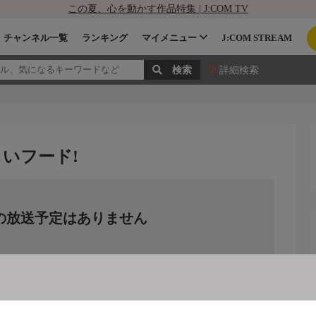
この夏、心を動かす作品特集 | J:COM TV
チャンネル一覧
ランキング
マイメニュー
J:COM STREAM
詳細検索
いフード!
の放送予定はありません