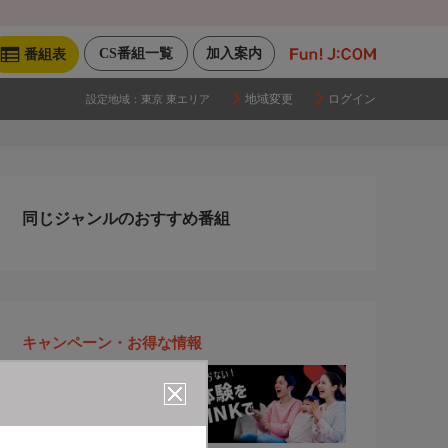
CS番組一覧
加入案内
番組表
地域変更
ログイン
設定地域：
東京 東エリア
同じジャンルのおすすめ番組
キャンペーン・お得な情報