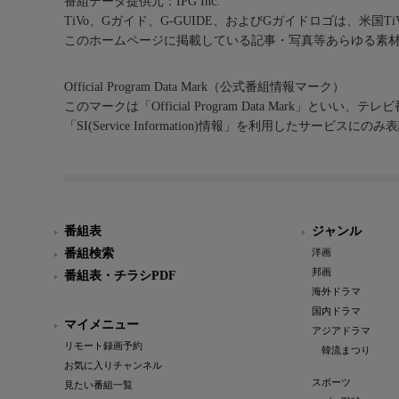
番組データ提供元：IPG Inc.
TiVo、Gガイド、G-GUIDE、およびGガイドロゴは、米国T
このホームページに掲載している記事・写真等あらゆる素
Official Program Data Mark（公式番組情報マーク）
このマークは「Official Program Data Mark」といい
「SI(Service Information)情報」を利用したサービ
番組表
ジャンル
番組検索
洋画
邦画
番組表・チラシPDF
海外ドラマ
国内ドラマ
マイメニュー
アジアドラマ
リモート録画予約
韓流まつり
お気に入りチャンネル
スポーツ
見たい番組一覧