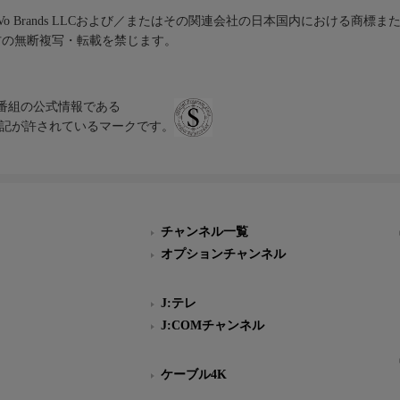
iVo Brands LLCおよび／またはその関連会社の日本国内における商標
材の無断複写・転載を禁じます。
、テレビ番組の公式情報である
スにのみ表記が許されているマークです。
チャンネル一覧
オプションチャンネル
J:テレ
J:COMチャンネル
ケーブル4K