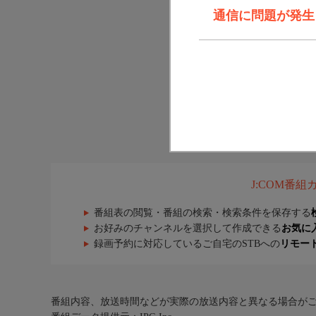
通信に問題が発生しま
J:COM番
番組表の閲覧・番組の検索・検索条件を保存する
お好みのチャンネルを選択して作成できる
お気に
録画予約に対応しているご自宅のSTBへの
リモー
番組内容、放送時間などが実際の放送内容と異なる場合が