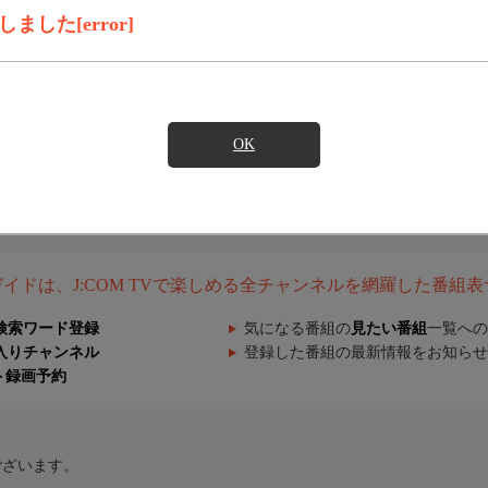
した[error]
OK
組ガイドは、J:COM TVで楽しめる全チャンネルを網羅した番組
検索ワード登録
気になる番組の
見たい番組
一覧への
入りチャンネル
登録した番組の最新情報をお知らせ
ト録画予約
ございます。