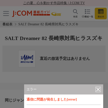
この夏、心を動かす作品特集 | J:COM TV
検索
CS番組一覧
番組表
番組表
SALT Dreamer 82 長崎県対馬ヒラスズキ
SALT Dreamer 82 長崎県対馬ヒラスズキ
直近の放送予定はありません
エラー
通信に問題が発生しました[error]
同じジャンルのおすすめ番組