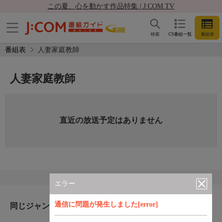
この夏、心を動かす作品特集 | J:COM TV
検索
CS番組一覧
番組表
番組表
人妻家庭教師
人妻家庭教師
直近の放送予定はありません
エラー
通信に問題が発生しました[error]
同じジャンルのおすすめ番組