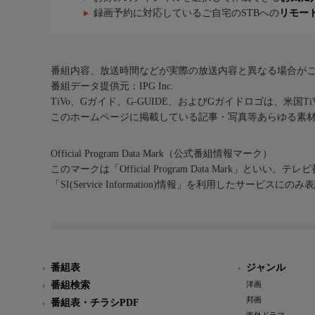
録画予約に対応しているご自宅のSTBへの
リモー
番組内容、放送時間などが実際の放送内容と異なる場合が
番組データ提供元：IPG Inc.
TiVo、Gガイド、G-GUIDE、およびGガイドロゴは、米国T
このホームページに掲載している記事・写真等あらゆる素
Official Program Data Mark（公式番組情報マーク）
このマークは「Official Program Data Mark」といい
「SI(Service Information)情報」を利用したサービ
番組表
ジャンル
番組検索
洋画
邦画
番組表・チラシPDF