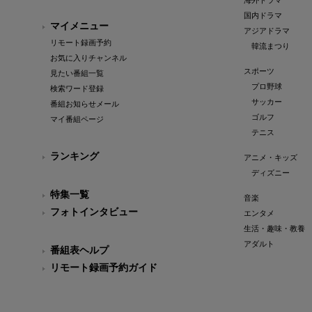
海外ドラマ
国内ドラマ
マイメニュー
アジアドラマ
リモート録画予約
韓流まつり
お気に入りチャンネル
スポーツ
見たい番組一覧
プロ野球
検索ワード登録
サッカー
番組お知らせメール
ゴルフ
マイ番組ページ
テニス
ランキング
アニメ・キッズ
ディズニー
特集一覧
音楽
フォトインタビュー
エンタメ
生活・趣味・教養
アダルト
番組表ヘルプ
リモート録画予約ガイド