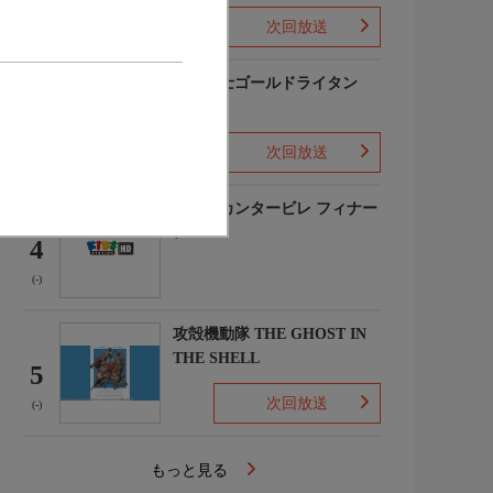
次回放送
(2)
黄金戦士ゴールドライタン
3
次回放送
(-)
のだめカンタービレ フィナー
レ
4
(-)
攻殻機動隊 THE GHOST IN
THE SHELL
5
次回放送
(-)
もっと見る