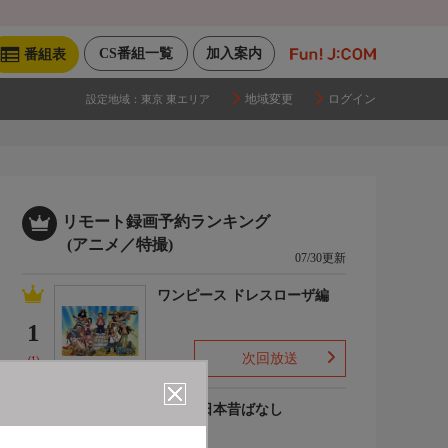
CS番組一覧
加入案内
番組表
地域変更
ログイン
設定地域：
東京 東エリア
リモート録画予約ランキング
(アニメ／特撮)
07/30更新
ワンピース ドレスローザ編
1
次回放送
(1)
まんが日本昔ばなし
2