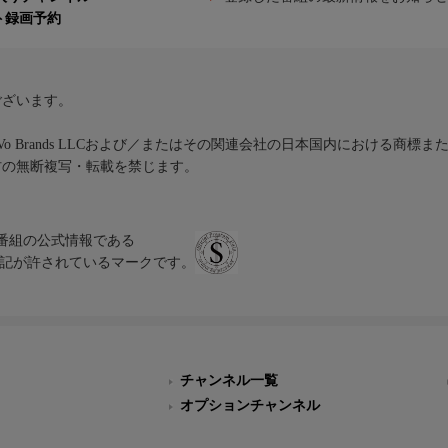
ト録画予約
ございます。
iVo Brands LLCおよび／またはその関連会社の日本国内における商標
材の無断複写・転載を禁じます。
、テレビ番組の公式情報である
スにのみ表記が許されているマークです。
チャンネル一覧
オプションチャンネル