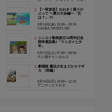
海外アニメ国内アニメ
【一挙放送】おおきく振りか
ぶって 〜夏の大会編〜「次
は？」 #1
8月14日(金) 20:00～20:30
GAORA SPORTS HD
シンエイ動画創立50周年記念
戦争童話集1「ウミガメと少
年」
8月15日(土) 07:00～08:00
テレ朝チャンネル２
劇場版 魔法少女まどか☆マギ
カ ［前編］
8月16日(日) 20:00～22:30
アニマックスＨＤ