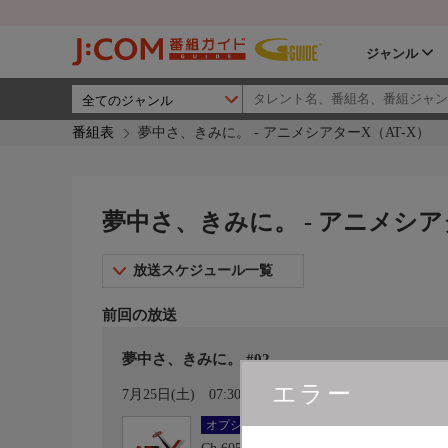
ジャンル
番組表
夢中さ、きみに。 - アニメシアターX（AT-X）
夢中さ、きみに。 - アニメシア
放送スケジュール一覧
前回の放送
夢中さ、きみに。 #02
エラー
カレンダー登録
7月25日(土)
07:30〜08:00
オプション