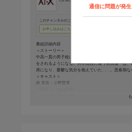
Ch.605
アニメシアターX（AT-X）
通信に問題が発生しま
このチャンネルのご視聴には、オプションチャンネル(有料
お申し込みはこちら
ご利用料金はこちら
番組詳細内容
＜ストーリー＞
中高一貫の男子校に通う江間譲二は、体育祭がきっ
をされるようになる。共学高校に通う目高優一は、
席になり、憂鬱な気分を抱えていた……。思春期な
＜キャスト＞
林 美良：小野賢章
江間譲二：内山昂輝
二階堂 明：岡本信彦
目高優一：小野友樹