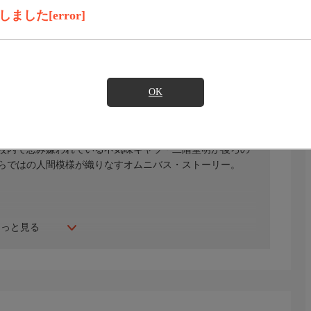
録画予約
見たい
した[error]
)のご契約が必要となります。
OK
かけで風変わりなクラスメート・林美良から変な絡まれ方
校内で忌み嫌われている不気味キャラ・二階堂明が後ろの
らではの人間模様が織りなすオムニバス・ストーリー。
もっと見る