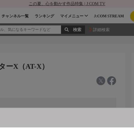
この夏、心を動かす作品特集 | J:COM TV
チャンネル一覧
ランキング
マイメニュー
J:COM STREAM
詳細検索
ターX（AT-X）