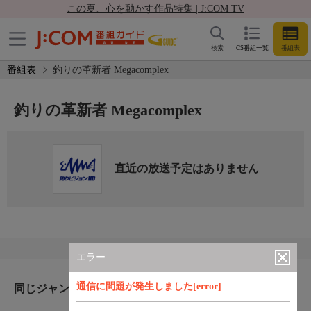
この夏、心を動かす作品特集 | J:COM TV
検索
CS番組一覧
番組表
番組表
釣りの革新者 Megacomplex
釣りの革新者 Megacomplex
直近の放送予定はありません
エラー
通信に問題が発生しました[error]
同じジャンルのおすすめ番組