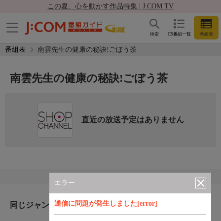
この夏、心を動かす作品特集 | J:COM TV
検索
CS番組一覧
番組表
番組表
南雲先生の健康の秘訣!ごぼう茶
南雲先生の健康の秘訣!ごぼう茶
直近の放送予定はありません
エラー
通信に問題が発生しました[error]
同じジャンルのおすすめ番組