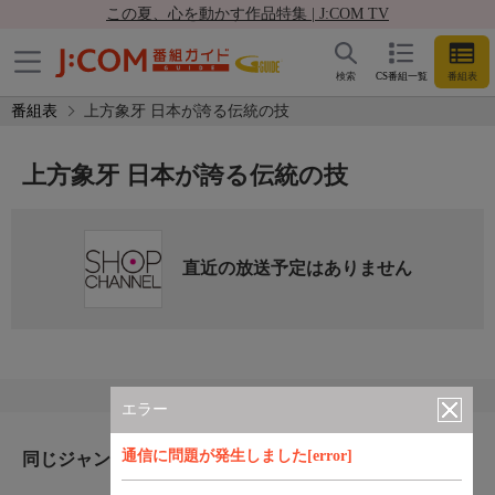
この夏、心を動かす作品特集 | J:COM TV
検索
CS番組一覧
番組表
番組表
上方象牙 日本が誇る伝統の技
上方象牙 日本が誇る伝統の技
直近の放送予定はありません
エラー
通信に問題が発生しました[error]
同じジャンルのおすすめ番組