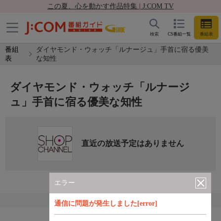
この夏、心を動かす作品特集 | J:COM TV
検索
CS番組一覧
番組表
番組
ダイヤモンド・ウォッチ「ルナージュ」手首に宿る優美
表
な知性
ダイヤモンド・ウォッチ「ルナージ
ュ」手首に宿る優美な知性
直近の放送予定はありません
エラー
通信に問題が発生しました[error]