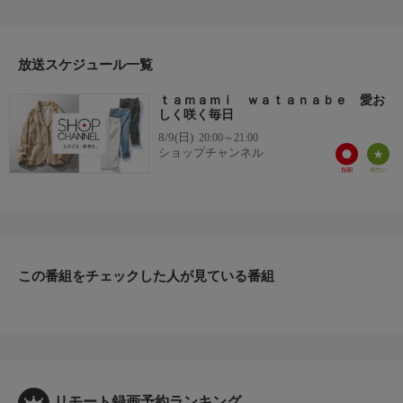
ヤーが厳選した商品を24時間ご紹介。世界中の逸品に出会う喜び
を生放送ならではの臨場感と一緒にお楽しみください。
＊ライブ放送につき、番組および商品内容に変更が生じる場合も
放送スケジュール一覧
ございます。
ｔａｍａｍｉ ｗａｔａｎａｂｅ 愛お
ＨＰ：https://www.shopch.jp
しく咲く毎日
8/9(日)
20:00～21:00
ショップチャンネル
この番組をチェックした人が見ている番組
リモート録画予約ランキング