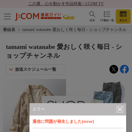
この夏、心を動かす作品特集 | J:COM TV
検索
CS番組一覧
番組表
番組表
tamami watanabe 愛おしく咲く毎日 - ショップチャンネル
tamami watanabe 愛おしく咲く毎日 - シ
ョップチャンネル
放送スケジュール一覧
エラー
通信に問題が発生しました[error]