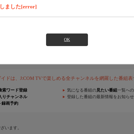
した[error]
OK
組ガイドは、J:COM TVで楽しめる全チャンネルを網羅した番組
検索ワード登録
気になる番組の
見たい番組
一覧への
入りチャンネル
登録した番組の最新情報をお知らせ
ト録画予約
ございます。