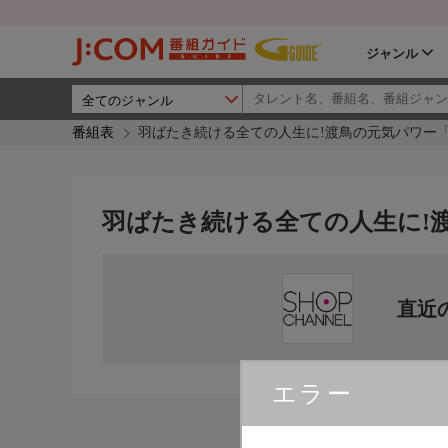
ジャンル
番組表
羽ばたき続ける全ての人生に!渡鳥の元気パワー
羽ばたき続ける全ての人生に!
直近
エラー