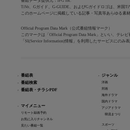
番組データ提供元：IPG Inc.
TiVo、Gガイド、G-GUIDE、およびGガイドロゴは、米国T
このホームページに掲載している記事・写真等あらゆる素
Official Program Data Mark（公式番組情報マーク）
このマークは「Official Program Data Mark」といい
「SI(Service Information)情報」を利用したサービ
番組表
ジャンル
番組検索
洋画
邦画
番組表・チラシPDF
海外ドラマ
国内ドラマ
マイメニュー
アジアドラマ
リモート録画予約
韓流まつり
お気に入りチャンネル
スポーツ
見たい番組一覧