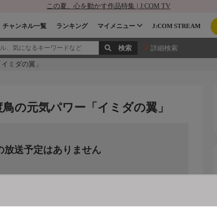
この夏、心を動かす作品特集 | J:COM TV
チャンネル一覧
ランキング
マイメニュー
J:COM STREAM
詳細検索
「イミダの翼」
渡鳥の元気パワー「イミダの翼」
の放送予定はありません