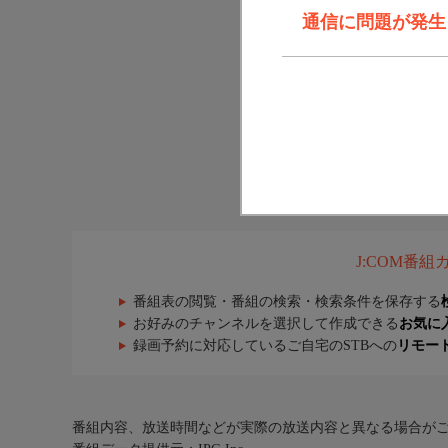
通信に問題が発生しま
J:COM番
番組表の閲覧・番組の検索・検索条件を保存する
お好みのチャンネルを選択して作成できる
お気に
録画予約に対応しているご自宅のSTBへの
リモー
番組内容、放送時間などが実際の放送内容と異なる場合が