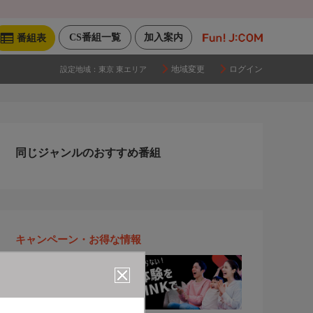
CS番組一覧
加入案内
番組表
地域変更
ログイン
設定地域：
東京 東エリア
同じジャンルのおすすめ番組
キャンペーン・お得な情報