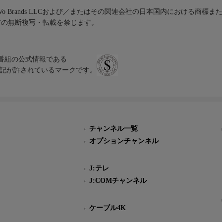
iVo Brands LLCおよび／またはその関連会社の日本国内における商標
材の無断複写・転載を禁じます。
、テレビ番組の公式情報である
スにのみ表記が許されているマークです。
チャンネル一覧
オプションチャンネル
J:テレ
J:COMチャンネル
ケーブル4K