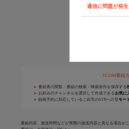
通信に問題が発生しま
J:COM番
番組表の閲覧・番組の検索・検索条件を保存する
お好みのチャンネルを選択して作成できる
お気に
録画予約に対応しているご自宅のSTBへの
リモー
番組内容、放送時間などが実際の放送内容と異なる場合が