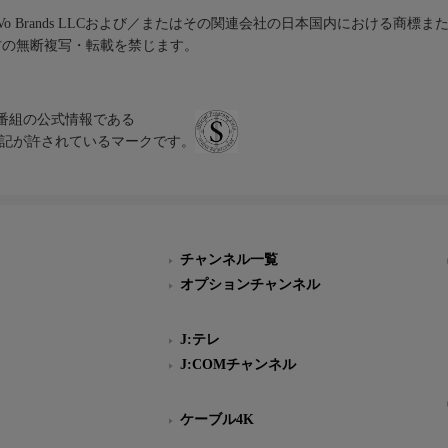
iVo Brands LLCおよび／またはその関連会社の日本国内における商標
材の無断複写・転載を禁じます。
、テレビ番組の公式情報である
スにのみ表記が許されているマークです。
チャンネル一覧
オプションチャンネル
J:テレ
J:COMチャンネル
ケーブル4K