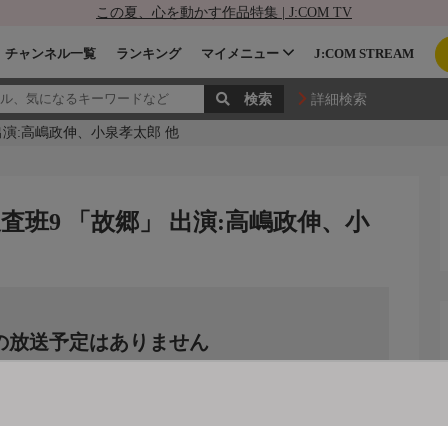
この夏、心を動かす作品特集 | J:COM TV
チャンネル一覧
ランキング
マイメニュー
J:COM STREAM
詳細検索
出演:高嶋政伸、小泉孝太郎 他
査班9 「故郷」 出演:高嶋政伸、小
の放送予定はありません