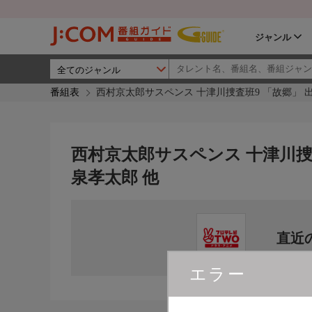
ジャンル
番組表
西村京太郎サスペンス 十津川捜査班9 「故郷」 
西村京太郎サスペンス 十津川捜
泉孝太郎 他
直近
エラー