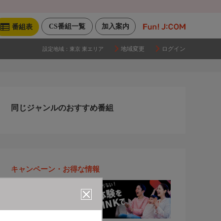
CS番組一覧
加入案内
番組表
地域変更
ログイン
設定地域：
東京 東エリア
同じジャンルのおすすめ番組
キャンペーン・お得な情報