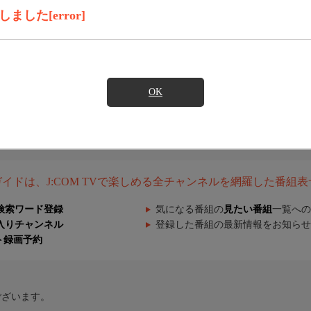
した[error]
OK
組ガイドは、J:COM TVで楽しめる全チャンネルを網羅した番組
検索ワード登録
気になる番組の
見たい番組
一覧への
入りチャンネル
登録した番組の最新情報をお知らせ
ト録画予約
ございます。