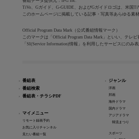
番組データ提供元：IPG Inc.
TiVo、Gガイド、G-GUIDE、およびGガイドロゴは、米国T
このホームページに掲載している記事・写真等あらゆる素
Official Program Data Mark（公式番組情報マーク）
このマークは「Official Program Data Mark」といい
「SI(Service Information)情報」を利用したサービ
番組表
ジャンル
番組検索
洋画
邦画
番組表・チラシPDF
海外ドラマ
国内ドラマ
マイメニュー
アジアドラマ
リモート録画予約
韓流まつり
お気に入りチャンネル
スポーツ
見たい番組一覧