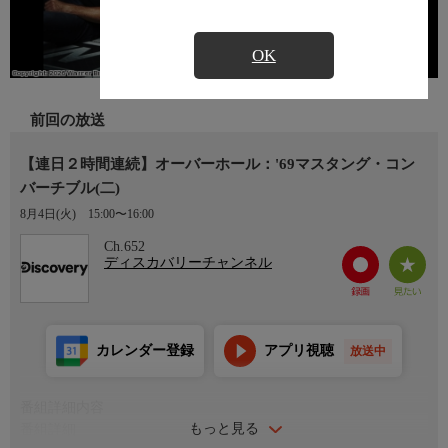
OK
前回の放送
【連日２時間連続】オーバーホール：'69マスタング・コン
バーチブル(二)
8月4日(火)
15:00〜16:00
Ch.652
ディスカバリーチャンネル
カレンダー登録
アプリ視聴
放送中
番組詳細内容
もっと見る
番組詳細