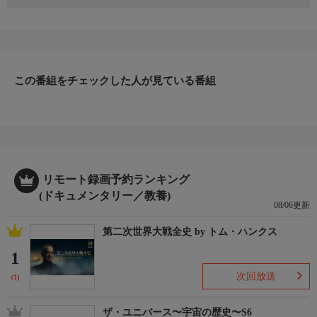
生まれてすぐに大きな手術を経験したデイヴは、16歳になる頃に
は野球とマスタングが好きな少年になっていた。父親はデイヴに
1969年式のマスタングをプレゼントし、何年もかけて２人で修理
してきた。ある時、デイヴは車庫に車を入れる際に隣にとめてい
たマスタングをこすってしまう。いい加減な修理をしたため、そ
の後は放置されていた。今回父親の提案で、そのマスタングをよ
この番組をチェックした人が見ている番組
みがえらせる。
リモート録画予約ランキング
(ドキュメンタリー／教養)
08/06更新
第二次世界大戦全史 by トム・ハンクス
1
次回放送
(1)
ザ・ユニバース〜宇宙の歴史〜S6