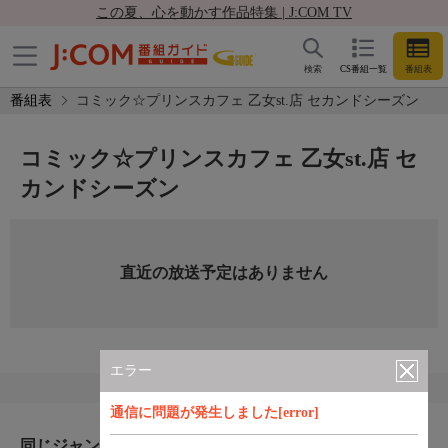
この夏、心を動かす作品特集 | J:COM TV
検索
CS番組一覧
番組表
番組表
コミック☆プリンスカフェ 乙女st.店 セカンドシーズン
コミック☆プリンスカフェ 乙女st.店 セ
カンドシーズン
直近の放送予定はありません
エラー
通信に問題が発生しました[error]
同じジャンルのおすすめ番組