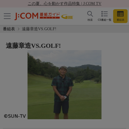
この夏、心を動かす作品特集 | J:COM TV
検索
CS番組一覧
番組表
番組表
遠藤章造VS.GOLF!
遠藤章造VS.GOLF!