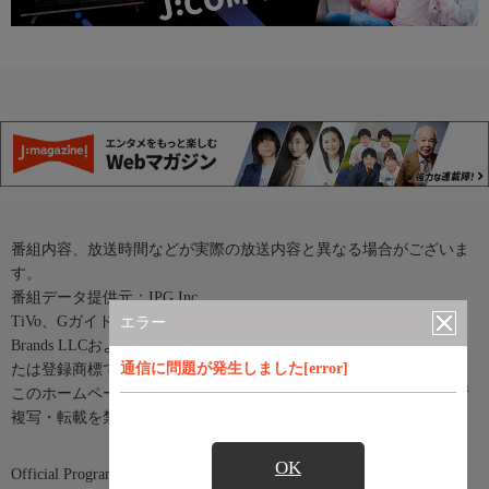
番組内容、放送時間などが実際の放送内容と異なる場合がございま
す。
番組データ提供元：IPG Inc.
TiVo、Gガイド、G-GUIDE、およびGガイドロゴは、米国TiVo
エラー
Brands LLCおよび／またはその関連会社の日本国内における商標ま
通信に問題が発生しました[error]
たは登録商標です。
このホームページに掲載している記事・写真等あらゆる素材の無断
複写・転載を禁じます。
OK
Official Program Data Mark（公式番組情報マーク）