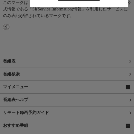
このマークは「Official Program Data Mark」といい、テレビ番組の公
式情報である「SI(Service Information)情報」を利用したサービスに
のみ表記が許されているマークです。
番組表
番組検索
マイメニュー
番組表ヘルプ
リモート録画予約ガイド
おすすめ番組