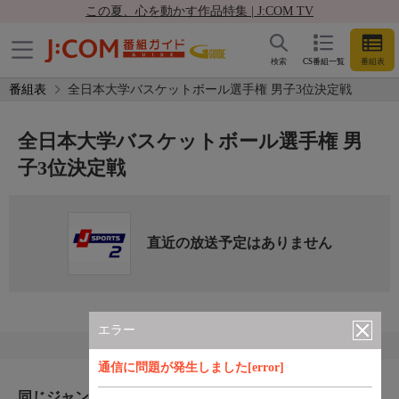
この夏、心を動かす作品特集 | J:COM TV
検索
CS番組一覧
番組表
番組表
全日本大学バスケットボール選手権 男子3位決定戦
全日本大学バスケットボール選手権 男
子3位決定戦
直近の放送予定はありません
エラー
通信に問題が発生しました[error]
同じジャンルのおすすめ番組