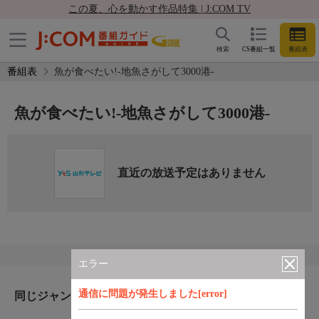
この夏、心を動かす作品特集 | J:COM TV
検索
CS番組一覧
番組表
番組表
魚が食べたい!-地魚さがして3000港-
魚が食べたい!-地魚さがして3000港-
直近の放送予定はありません
エラー
通信に問題が発生しました[error]
同じジャンルのおすすめ番組