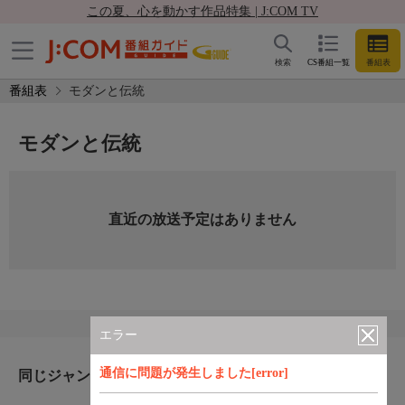
この夏、心を動かす作品特集 | J:COM TV
検索
CS番組一覧
番組表
番組表
モダンと伝統
モダンと伝統
直近の放送予定はありません
エラー
通信に問題が発生しました[error]
同じジャンルのおすすめ番組