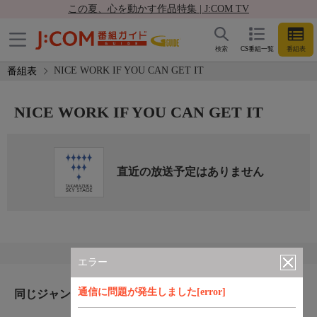
この夏、心を動かす作品特集 | J:COM TV
検索
CS番組一覧
番組表
NICE WORK IF YOU CAN GET IT
番組表
NICE WORK IF YOU CAN GET IT
直近の放送予定はありません
エラー
通信に問題が発生しました[error]
同じジャンルのおすすめ番組