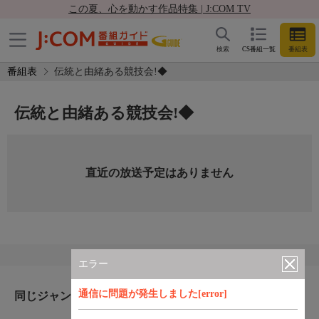
この夏、心を動かす作品特集 | J:COM TV
検索
CS番組一覧
番組表
番組表
伝統と由緒ある競技会!◆
伝統と由緒ある競技会!◆
直近の放送予定はありません
エラー
通信に問題が発生しました[error]
同じジャンルのおすすめ番組