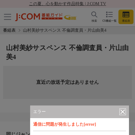
この夏、心を動かす作品特集 | J:COM TV
検索
CS番組一覧
番組表
番組表
山村美紗サスペンス 不倫調査員・片山由美4
山村美紗サスペンス 不倫調査員・片山由
美4
直近の放送予定はありません
エラー
通信に問題が発生しました[error]
同じジャンルのおすすめ番組