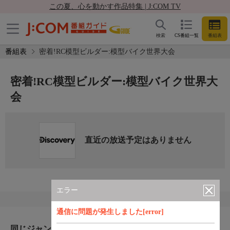
この夏、心を動かす作品特集 | J:COM TV
検索
CS番組一覧
番組表
番組表
密着!RC模型ビルダー:模型バイク世界大会
密着!RC模型ビルダー:模型バイク世界大
会
直近の放送予定はありません
エラー
通信に問題が発生しました[error]
同じジャンルのおすすめ番組