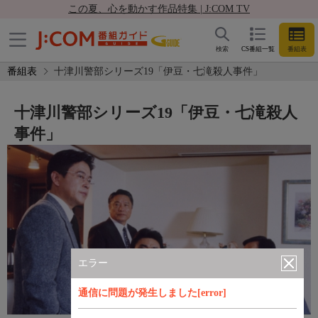
この夏、心を動かす作品特集 | J:COM TV
検索
CS番組一覧
番組表
番組表
十津川警部シリーズ19「伊豆・七滝殺人事件」
十津川警部シリーズ19「伊豆・七滝殺人
事件」
エラー
通信に問題が発生しました[error]