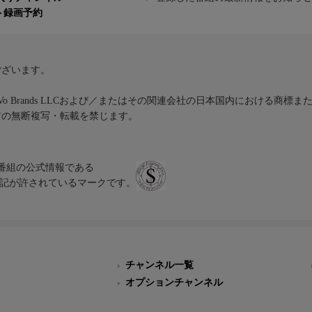
ト録画予約
ございます。
iVo Brands LLCおよび／またはその関連会社の日本国内における商標
材の無断複写・転載を禁じます。
、テレビ番組の公式情報である
スにのみ表記が許されているマークです。
チャンネル一覧
オプションチャンネル