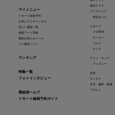
海外ドラマ
国内ドラマ
マイメニュー
アジアドラマ
リモート録画予約
韓流まつり
お気に入りチャンネル
スポーツ
見たい番組一覧
プロ野球
検索ワード登録
サッカー
番組お知らせメール
ゴルフ
マイ番組ページ
テニス
ランキング
アニメ・キッズ
ディズニー
特集一覧
音楽
フォトインタビュー
エンタメ
生活・趣味・教養
アダルト
番組表ヘルプ
リモート録画予約ガイド