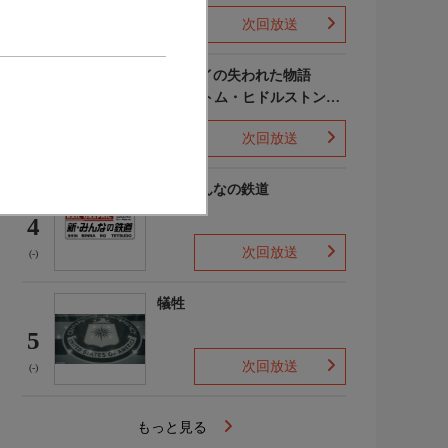
次回放送
(-)
ポンペイの失われた物語
WITH トム・ヒドルストン
3
声:平川大輔
次回放送
(-)
新・みんなの鉄道
4
次回放送
(-)
犠牲
5
次回放送
(-)
もっと見る