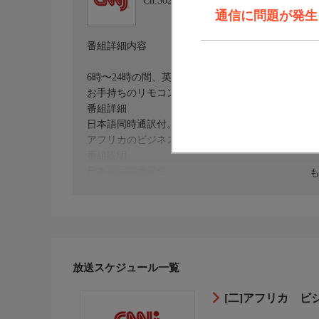
Ch.302
CNNｊ
通信に問題が発生しま
番組詳細内容
6時〜24時の間、英語字幕放送サービスを実施して
お手持ちのリモコンの字幕ボタンで、表示/非表示
番組詳細
日本語同時通訳付。
アフリカのビジネス界に変化を起こすべく挑戦して
番組説明
日本語同時通訳付。
#69 アフリカで最も急成長している国のひとつエ
アディスアベバ大型空港建設などの一大プロジェク
放送スケジュール一覧
[二]アフリカ ビ