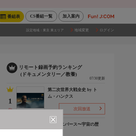
CS番組一覧
加入案内
番組表
地域変更
ログイン
設定地域：
東京 東エリア
リモート録画予約ランキング
(ドキュメンタリー／教養)
07/30更新
第二次世界大戦全史 by ト
ム・ハンクス
1
次回放送
(1)
ザ・ユニバース〜宇宙の歴
史〜S6
2