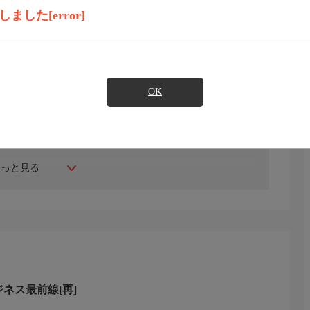
録画予約
見たい
した[error]
います（一部対象外の番組あり）。
の切り換えができます。
OK
いる企業や人々、注目のプロジェクトを紹介。
もっと見る
チオピア。金の採掘と精錬、巨大ダムによる水力発電、首都
トを取材。
ジネス最前線[再]