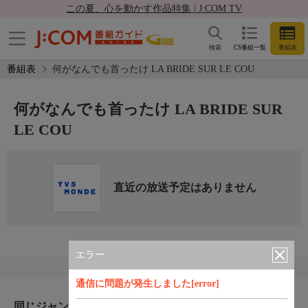
この夏、心を動かす作品特集 | J:COM TV
検索
CS番組一覧
番組表
番組表
何がなんでも首ったけ LA BRIDE SUR LE COU
何がなんでも首ったけ LA BRIDE SUR
LE COU
直近の放送予定はありません
エラー
通信に問題が発生しました[error]
同じジャンルのおすすめ番組