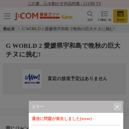
この夏、心を動かす作品特集 | J:COM TV
検索
CS番組一覧
番組表
番組表
G WORLD 2 愛媛県宇和島で晩秋の巨大チヌに挑む!
G WORLD 2 愛媛県宇和島で晩秋の巨大
チヌに挑む!
直近の放送予定はありません
エラー
通信に問題が発生しました[error]
同じジャンルのおすすめ番組