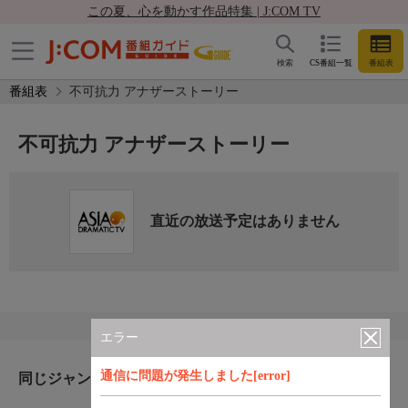
この夏、心を動かす作品特集 | J:COM TV
検索
CS番組一覧
番組表
番組表
不可抗力 アナザーストーリー
不可抗力 アナザーストーリー
直近の放送予定はありません
エラー
通信に問題が発生しました[error]
同じジャンルのおすすめ番組