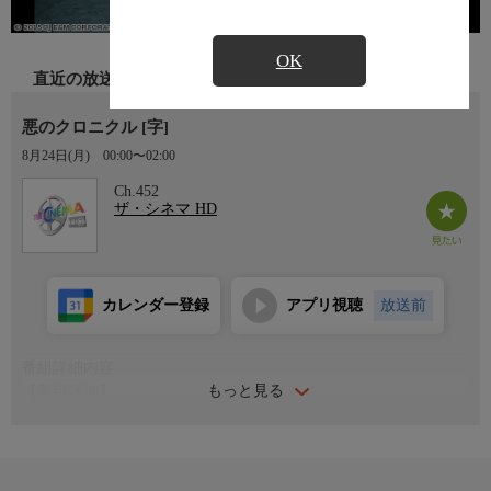
OK
直近の放送
悪のクロニクル [字]
8月24日(月)
00:00〜02:00
Ch.452
ザ・シネマ HD
カレンダー登録
アプリ視聴
放送前
番組詳細内容
もっと見る
【番組詳細】
ベテラン俳優ソン・ヒョンジュや『梨泰院クラス』のパク・ソジ
ュンなど人気俳優が集結。自らの罪を隠蔽した刑事が追い詰めら
れる緊迫感を、『シュリ』で脚色と助監督を務めたペク・ウナク
監督がスリリングに紡ぐ。(2015年・韓国・103分・カラー)