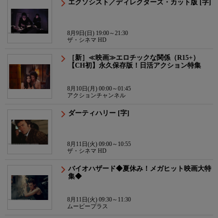
エクソシスト／ディレクターズ・カット版 [字]
8月9日(日) 19:00～21:30
ザ・シネマ HD
［新］≪映画≫エロチックな関係（R15+）
【CH初】永久保存版！日活アクション特集
8月10日(月) 00:00～01:45
アクションチャンネル
ダーティハリー [字]
8月11日(火) 09:00～10:55
ザ・シネマ HD
バイオハザード◆夏休み！メガヒット映画大特
集◆
8月11日(火) 09:30～11:30
ムービープラス