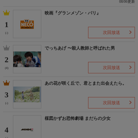
08/06更新
映画『グランメゾン・パリ』
1
次回放送
(-)
でっちあげ 〜殺人教師と呼ばれた男
2
次回放送
(4)
あの花が咲く丘で、君とまた出会えたら。
3
次回放送
(-)
楳図かずお恐怖劇場 まだらの少女
4