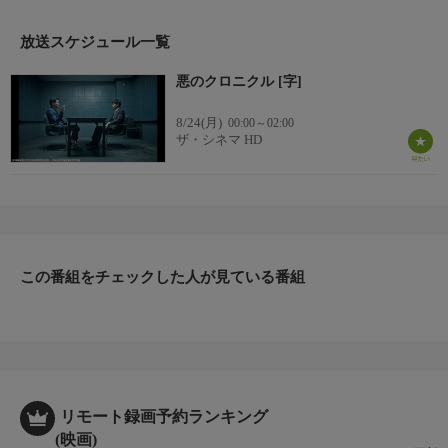
【監督・脚本】ペク・ウナク
【出演】ソン・ヒョンジュ、パク・ソジュン、マ・ドンソク、チ
放送スケジュール一覧
ェ・ダニエルほか
悪のクロニクル [字]
8/24(月)
00:00～02:00
ザ・シネマ HD
この番組をチェックした人が見ている番組
リモート録画予約ランキング
(映画)