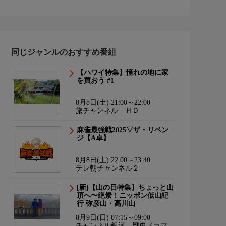
同じジャンルのおすすめ番組
【ハワイ特集】憧れの地に家
を買おう #1
8月8日(土) 21:00～22:00
旅チャンネル ＨＤ
麻雀最強戦2025▽ザ・リベン
ジ【A卓】
8月8日(土) 22:00～23:40
テレ朝チャンネル２
[新]【山の日特集】ちょっと山
頂へ〜絶景！ニッポン低山紀
行 弥彦山・高川山
8月9日(日) 07:15～09:00
チャンネル銀河 歴史ドラマ・