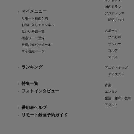
海外ドラマ
国内ドラマ
マイメニュー
アジアドラマ
リモート録画予約
韓流まつり
お気に入りチャンネル
スポーツ
見たい番組一覧
プロ野球
検索ワード登録
サッカー
番組お知らせメール
ゴルフ
マイ番組ページ
テニス
ランキング
アニメ・キッズ
ディズニー
特集一覧
音楽
フォトインタビュー
エンタメ
生活・趣味・教養
アダルト
番組表ヘルプ
リモート録画予約ガイド