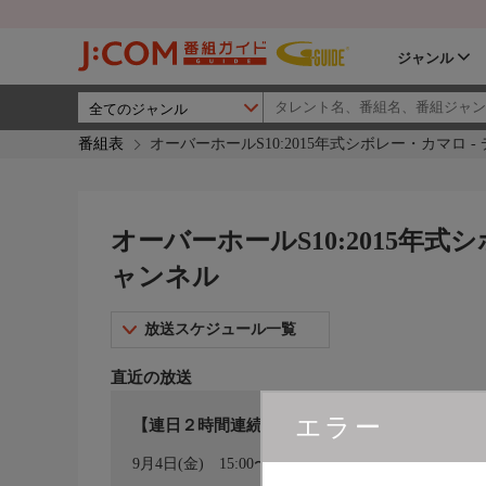
ジャンル
番組表
オーバーホールS10:2015年式シボレー・カマロ 
オーバーホールS10:2015年式
ャンネル
放送スケジュール一覧
直近の放送
エラー
【連日２時間連続】オーバーホールS10：2015
カレンダー登録
9月4日(金)
15:00〜16:00