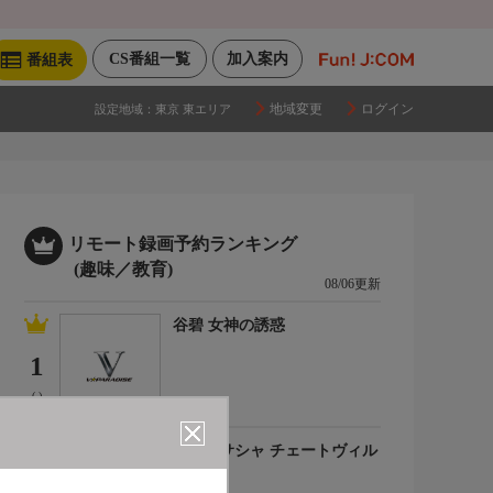
CS番組一覧
加入案内
番組表
地域変更
ログイン
設定地域：
東京 東エリア
リモート録画予約ランキング
(趣味／教育)
08/06更新
谷碧 女神の誘惑
1
(-)
百合川サシャ チェートヴィル
チ
2