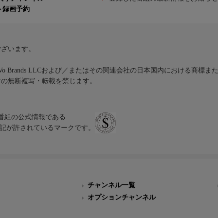
ト録画予約
ございます。
iVo Brands LLCおよび／またはその関連会社の日本国内における商標
材の無断複写・転載を禁じます。
、テレビ番組の公式情報である
スにのみ表記が許されているマークです。
チャンネル一覧
オプションチャンネル