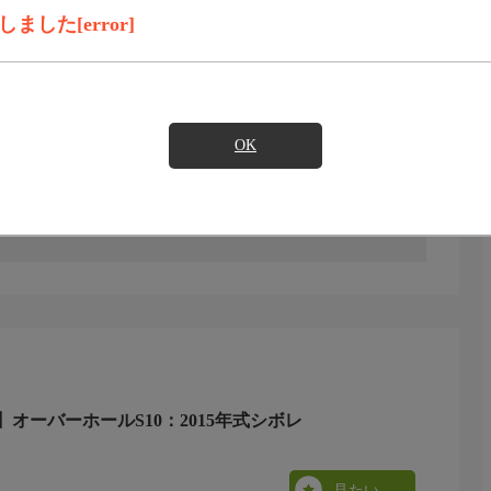
した[error]
見たい
OK
、1969年式カマロでよく父親にドライブに連れて行って
式カマロを購入。思い出深いカマロはどのような姿になるの
オーバーホールS10：2015年式シボレ
見たい