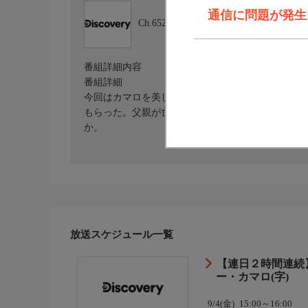
通信に問題が発生しま
Ch.652
ディスカバリーチャンネル
番組詳細内容
番組詳細
今回はカマロを美しくリストアする。持ち主の女性は
もらった。父親が亡くなり、彼女は自分で2015年
か。
放送スケジュール一覧
【連日２時間連続】
ー・カマロ(字)
9/4(金)
15:00～16:00