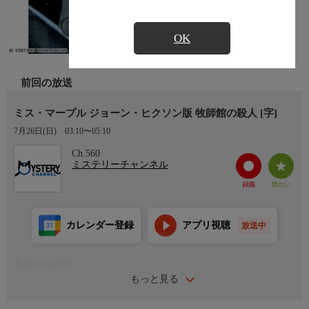
OK
前回の放送
ミス・マープル ジョーン・ヒクソン版 牧師館の殺人 [字]
7月26日(日)
03:10〜05:10
Ch.560
ミステリーチャンネル
カレンダー登録
アプリ視聴
放送中
番組詳細内容
もっと見る
【番組詳細】
第11話：牧師館の殺人 1