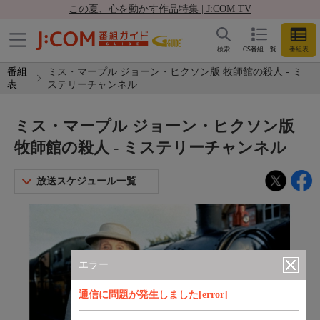
この夏、心を動かす作品特集 | J:COM TV
検索
CS番組一覧
番組表
番組
ミス・マープル ジョーン・ヒクソン版 牧師館の殺人 - ミ
表
ステリーチャンネル
ミス・マープル ジョーン・ヒクソン版
牧師館の殺人 - ミステリーチャンネル
放送スケジュール一覧
エラー
通信に問題が発生しました[error]