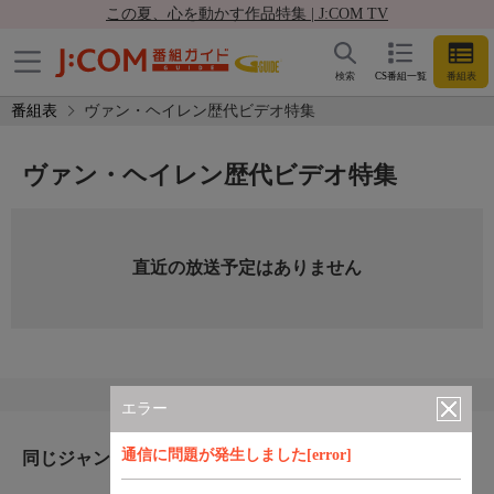
この夏、心を動かす作品特集 | J:COM TV
検索
CS番組一覧
番組表
番組表
ヴァン・ヘイレン歴代ビデオ特集
ヴァン・ヘイレン歴代ビデオ特集
直近の放送予定はありません
エラー
通信に問題が発生しました[error]
同じジャンルのおすすめ番組