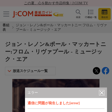
この夏、心を動かす作品特集 | J:COM TV
検索
CS番組一覧
番組表
番組
ジョン・レノン&ポール・マッカートニー:フロム・リヴァ
表
プール - ミュージック・エア
ジョン・レノン&ポール・マッカートニ
ー:フロム・リヴァプール - ミュージッ
ク・エア
放送スケジュール一覧
エラー
通信に問題が発生しました[error]