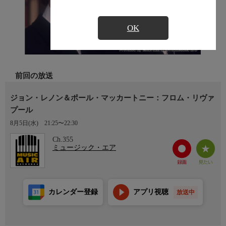
OK
前回の放送
ジョン・レノン＆ポール・マッカートニー：フロム・リヴァ
プール
8月5日(水)
21:25〜22:30
Ch.355
ミュージック・エア
カレンダー登録
アプリ視聴
放送中