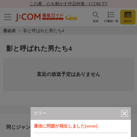
この夏、心を動かす作品特集 | J:COM TV
検索
CS番組一覧
番組表
番組表
影と呼ばれた男たち4
影と呼ばれた男たち4
直近の放送予定はありません
エラー
通信に問題が発生しました[error]
同じジャンルのおすすめ番組