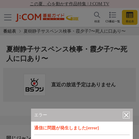
この夏、心を動かす作品特集 | J:COM TV
検索
CS番組一覧
番組表
番組表
夏樹静子サスペンス検事・霞夕子7〜死人に口あり〜
夏樹静子サスペンス検事・霞夕子7〜死
人に口あり〜
直近の放送予定はありません
エラー
通信に問題が発生しました[error]
同じジャンルのおすすめ番組