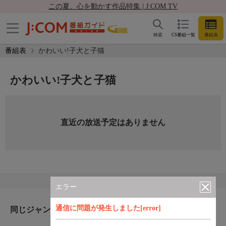
この夏、心を動かす作品特集 | J:COM TV
検索
CS番組一覧
番組表
番組表
かわいい!子犬と子猫
かわいい!子犬と子猫
直近の放送予定はありません
エラー
通信に問題が発生しました[error]
同じジャンルのおすすめ番組