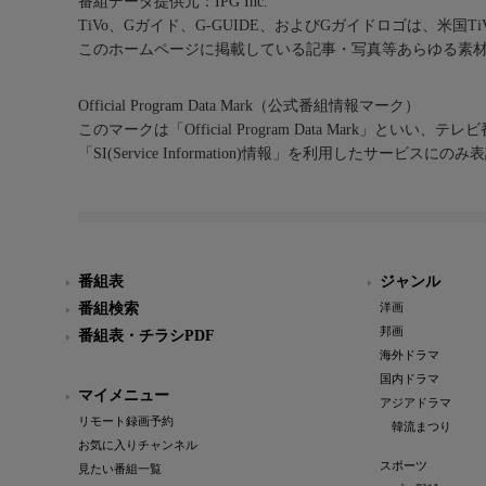
番組データ提供元：IPG Inc.
TiVo、Gガイド、G-GUIDE、およびGガイドロゴは、米国T
このホームページに掲載している記事・写真等あらゆる素
Official Program Data Mark（公式番組情報マーク）
このマークは「Official Program Data Mark」といい
「SI(Service Information)情報」を利用したサービ
番組表
ジャンル
番組検索
洋画
邦画
番組表・チラシPDF
海外ドラマ
国内ドラマ
マイメニュー
アジアドラマ
リモート録画予約
韓流まつり
お気に入りチャンネル
スポーツ
見たい番組一覧