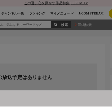
この夏、心を動かす作品特集 | J:COM TV
チャンネル一覧
ランキング
マイメニュー
J:COM STREAM
詳細検索
の放送予定はありません