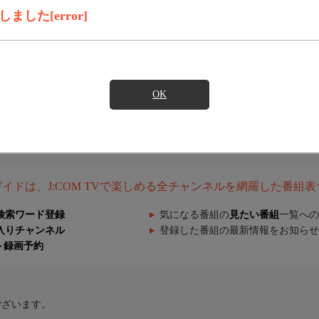
した[error]
OK
組ガイドは、J:COM TVで楽しめる全チャンネルを網羅した番組
検索ワード登録
気になる番組の
見たい番組
一覧への
入りチャンネル
登録した番組の最新情報をお知らせ
ト録画予約
ございます。