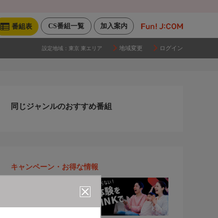
CS番組一覧
加入案内
番組表
地域変更
ログイン
設定地域：
東京 東エリア
同じジャンルのおすすめ番組
キャンペーン・お得な情報