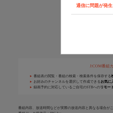
通信に問題が発生しま
J:COM番
番組表の閲覧・番組の検索・検索条件を保存する
お好みのチャンネルを選択して作成できる
お気に
録画予約に対応しているご自宅のSTBへの
リモー
番組内容、放送時間などが実際の放送内容と異なる場合が