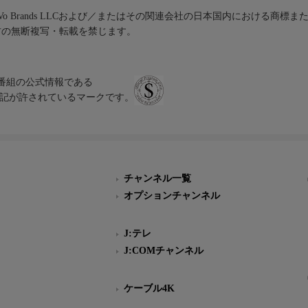
iVo Brands LLCおよび／またはその関連会社の日本国内における商標
材の無断複写・転載を禁じます。
、テレビ番組の公式情報である
スにのみ表記が許されているマークです。
チャンネル一覧
オプションチャンネル
J:テレ
J:COMチャンネル
ケーブル4K