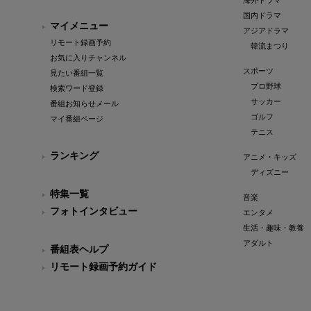
海外ドラマ
国内ドラマ
マイメニュー
アジアドラマ
リモート録画予約
韓流まつり
お気に入りチャンネル
スポーツ
見たい番組一覧
プロ野球
検索ワード登録
サッカー
番組お知らせメール
ゴルフ
マイ番組ページ
テニス
ランキング
アニメ・キッズ
ディズニー
特集一覧
音楽
フォトインタビュー
エンタメ
生活・趣味・教養
アダルト
番組表ヘルプ
リモート録画予約ガイド