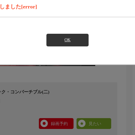
した[error]
OK
ク・コンバーチブル(二)
録画予約
見たい