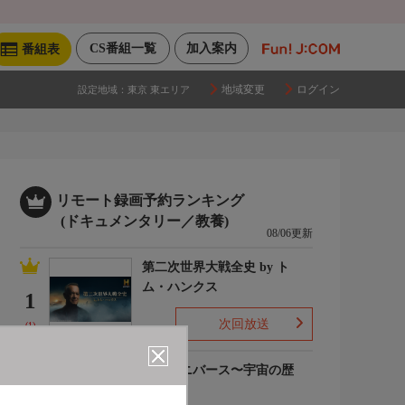
CS番組一覧
加入案内
番組表
地域変更
ログイン
設定地域：
東京 東エリア
リモート録画予約ランキング
(ドキュメンタリー／教養)
08/06更新
第二次世界大戦全史 by ト
ム・ハンクス
1
次回放送
(1)
ザ・ユニバース〜宇宙の歴
史〜S6
2