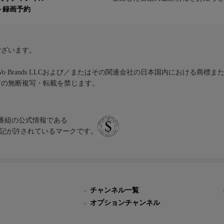
ト録画予約
ございます。
iVo Brands LLCおよび／またはその関連会社の日本国内における商標
材の無断複写・転載を禁じます。
、テレビ番組の公式情報である
スにのみ表記が許されているマークです。
チャンネル一覧
オプションチャンネル