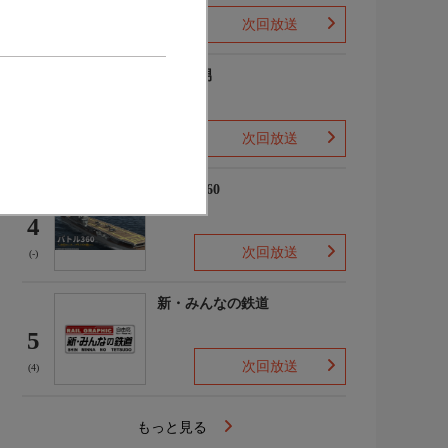
次回放送
(2)
ザ・森男
3
次回放送
(-)
バトル360
4
次回放送
(-)
新・みんなの鉄道
5
次回放送
(4)
もっと見る