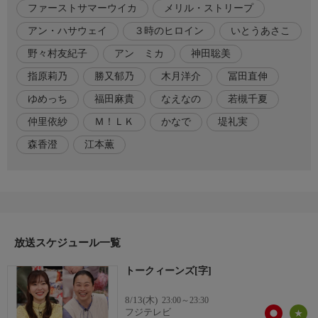
ファーストサマーウイカ
メリル・ストリープ
い日はないほど引っ張りだこの女性タレントが一同に集結。最強
女子軍団である“トークィーンズ"を結成し、ゲストの素顔や新た
アン・ハサウェイ
３時のヒロイン
いとうあさこ
な魅力を引き出すバラエティー。
野々村友紀子
アン ミカ
神田聡美
今週は、過去の放送回に登場したゲストのトークの中から選りす
指原莉乃
勝又郁乃
木月洋介
冨田直伸
ぐりのトーク総集編をお届けする。さらに、M!LK登場回から
ゆめっち
福田麻貴
なえなの
若槻千夏
「メンバーの中で一番ヤバすぎるのは」、
仲里依紗
Ｍ！ＬＫ
かなで
堤礼実
番組内容2
森香澄
江本薫
仲里依紗登場回から「反抗期について」、そして映画公開記念で
来日した際に出演したメリル・ストリープ&アン・ハサウェイら
の放送回から「激レア過ぎるプライベート事情」などについての
未公開トークをお届けする。
トークィーンズたちが忖度(そんたく)なしであぶり出す、ゲスト
放送スケジュール一覧
の素顔が見える爆笑トークの数々をお楽しみください!
トークィーンズ[字]
出演者
指原莉乃 いとうあさこ
8/13(木)
23:00～23:30
フジテレビ