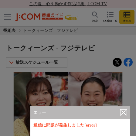
この夏、心を動かす作品特集 | J:COM TV
検索
CS番組一覧
番組表
番組表
トークィーンズ - フジテレビ
トークィーンズ - フジテレビ
放送スケジュール一覧
エラー
通信に問題が発生しました[error]