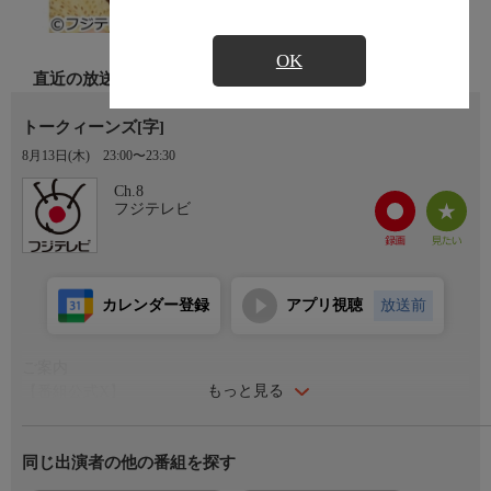
OK
直近の放送
トークィーンズ[字]
8月13日(木)
23:00〜23:30
Ch.8
フジテレビ
カレンダー登録
アプリ視聴
放送前
ご案内
もっと見る
【番組公式X】
https://x.com/_talkqueens
同じ出演者の他の番組を探す
番組内容
この番組は、指原莉乃、いとうあさこらバラエティー番組で見な