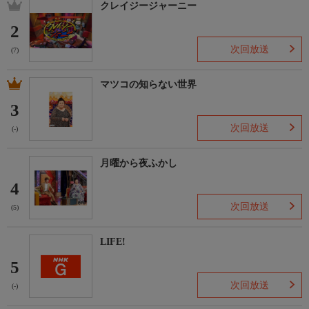
【チーフプロデューサー】
クレイジージャーニー
江本薫
2
【プロデューサー】
木月洋介
次回放送
(7)
勝又郁乃
神田聡美
マツコの知らない世界
武蔵祐輝
3
【制作】
フジテレビ
次回放送
(-)
月曜から夜ふかし
4
次回放送
(5)
LIFE!
5
次回放送
(-)