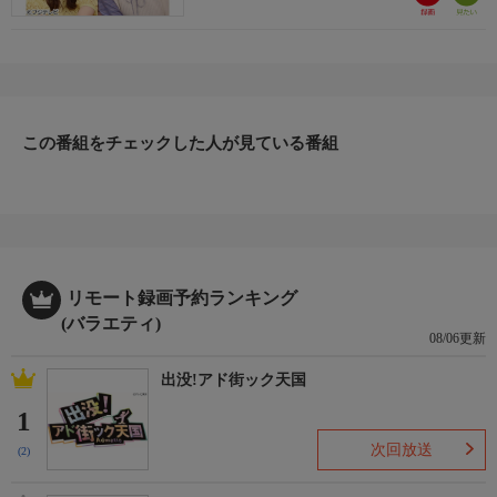
若槻千夏
アン ミカ
野々村友紀子
森香澄
なえなの
ファーストサマーウイカ
この番組をチェックした人が見ている番組
福田麻貴(3時のヒロイン)
かなで(3時のヒロイン)
ゆめっち(3時のヒロイン)
堤礼実(フジテレビアナウンサー)
【ゲスト】
リモート録画予約ランキング
M!LK
(バラエティ)
仲里依紗
08/06更新
アン・ハサウェイ
メリル・ストリープ
出没!アド街ック天国
1
スタッフ
次回放送
【演出】
(2)
冨田直伸