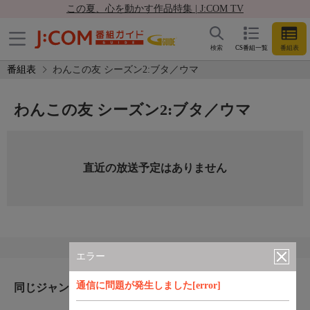
この夏、心を動かす作品特集 | J:COM TV
検索
CS番組一覧
番組表
番組表
わんこの友 シーズン2:ブタ／ウマ
わんこの友 シーズン2:ブタ／ウマ
直近の放送予定はありません
エラー
通信に問題が発生しました[error]
同じジャンルのおすすめ番組