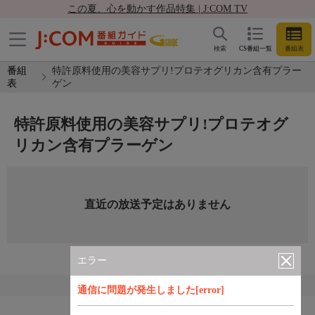
この夏、心を動かす作品特集 | J:COM TV
検索
CS番組一覧
番組表
番組
特許原料使用の美容サプリ!プロテオグリカン含有プラー
表
ゲン
特許原料使用の美容サプリ!プロテオグ
リカン含有プラーゲン
直近の放送予定はありません
エラー
通信に問題が発生しました[error]