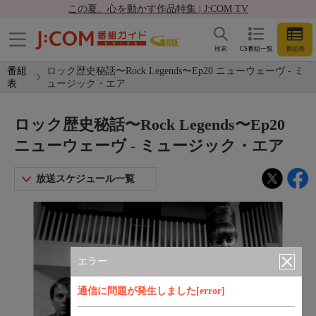
この夏、心を動かす作品特集 | J:COM TV
検索
CS番組一覧
番組表
番組
ロック歴史秘話〜Rock Legends〜Ep20 ニューウェーヴ - ミ
表
ュージック・エア
ロック歴史秘話〜Rock Legends〜Ep20
ニューウェーヴ - ミュージック・エア
放送スケジュール一覧
エラー
通信に問題が発生しました[error]