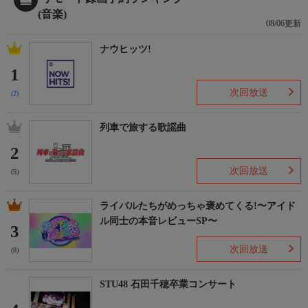
(音楽)
08/06更新
ナウヒッツ!
1
次回放送
(2)
列車で旅する歌謡曲
2
次回放送
(5)
ライバルたちがめっちゃ褒めてくる!〜アイド
ル同士の本音レビューSP〜
3
次回放送
(8)
STU48 石田千穂卒業コンサート