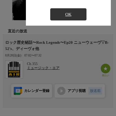
OK
直近の放送
ロック歴史秘話〜Rock Legends〜Ep20 ニューウェーヴ▽B-
52's、ディーヴォ他
8月28日(金)
07:02〜07:32
Ch.355
ミュージック・エア
カレンダー登録
アプリ視聴
放送前