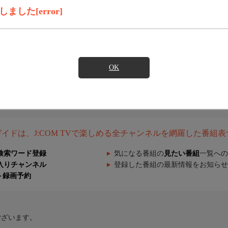
した[error]
OK
組ガイドは、J:COM TVで楽しめる全チャンネルを網羅した番組
検索ワード登録
気になる番組の
見たい番組
一覧への
入りチャンネル
登録した番組の最新情報をお知らせ
ト録画予約
ございます。