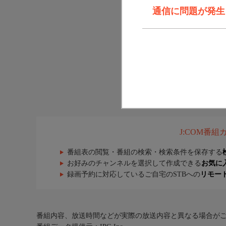
通信に問題が発生しま
J:COM番
番組表の閲覧・番組の検索・検索条件を保存する
お好みのチャンネルを選択して作成できる
お気に
録画予約に対応しているご自宅のSTBへの
リモー
番組内容、放送時間などが実際の放送内容と異なる場合が