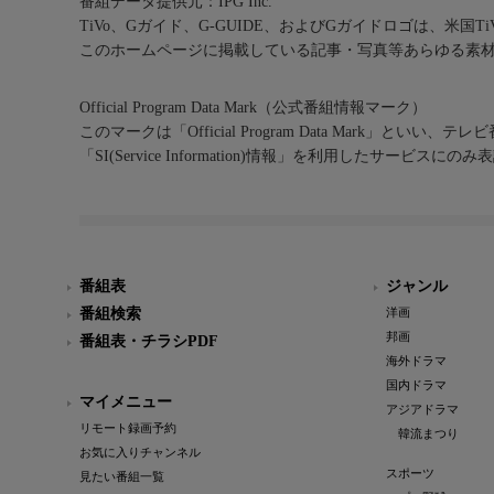
番組データ提供元：IPG Inc.
TiVo、Gガイド、G-GUIDE、およびGガイドロゴは、米国T
このホームページに掲載している記事・写真等あらゆる素
Official Program Data Mark（公式番組情報マーク）
このマークは「Official Program Data Mark」といい
「SI(Service Information)情報」を利用したサービ
番組表
ジャンル
番組検索
洋画
邦画
番組表・チラシPDF
海外ドラマ
国内ドラマ
マイメニュー
アジアドラマ
リモート録画予約
韓流まつり
お気に入りチャンネル
スポーツ
見たい番組一覧