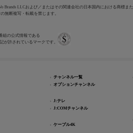
iVo Brands LLCおよび／またはその関連会社の日本国内における商標
材の無断複写・転載を禁じます。
、テレビ番組の公式情報である
スにのみ表記が許されているマークです。
チャンネル一覧
オプションチャンネル
J:テレ
J:COMチャンネル
ケーブル4K