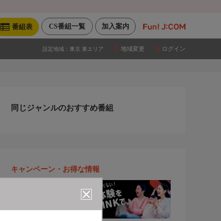
CS番組一覧
加入案内
番組表
地域変更
ログイン
設定地域：
東京 東エリア
同じジャンルのおすすめ番組
キャンペーン・お得な情報