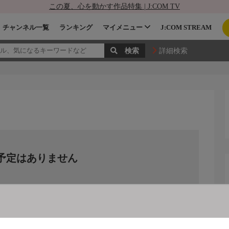
この夏、心を動かす作品特集 | J:COM TV
チャンネル一覧
ランキング
マイメニュー
J:COM STREAM
詳細検索
予定はありません