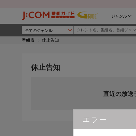
ジャンル
番組表
休止告知
休止告知
直近の放送
エラー