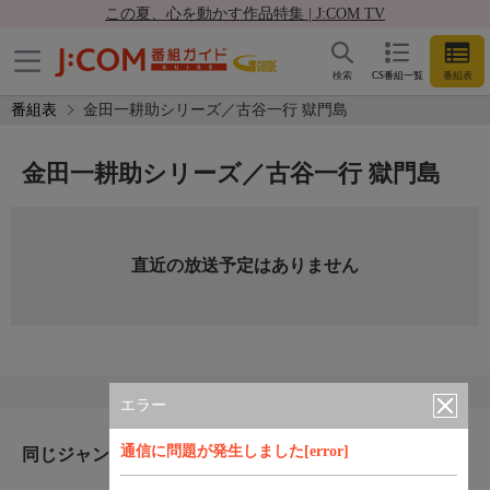
この夏、心を動かす作品特集 | J:COM TV
検索
CS番組一覧
番組表
番組表
金田一耕助シリーズ／古谷一行 獄門島
金田一耕助シリーズ／古谷一行 獄門島
直近の放送予定はありません
エラー
通信に問題が発生しました[error]
同じジャンルのおすすめ番組