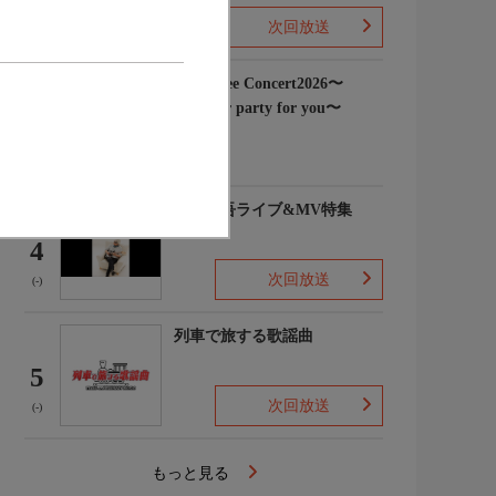
次回放送
(3)
Rain Tree Concert2026〜
Summer party for you〜
3
(-)
浜田省吾ライブ&MV特集
4
次回放送
(-)
列車で旅する歌謡曲
5
次回放送
(-)
もっと見る