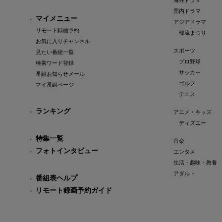
海外ドラマ
国内ドラマ
マイメニュー
アジアドラマ
リモート録画予約
韓流まつり
お気に入りチャンネル
スポーツ
見たい番組一覧
プロ野球
検索ワード登録
サッカー
番組お知らせメール
ゴルフ
マイ番組ページ
テニス
ランキング
アニメ・キッズ
ディズニー
特集一覧
音楽
フォトインタビュー
エンタメ
生活・趣味・教養
アダルト
番組表ヘルプ
リモート録画予約ガイド