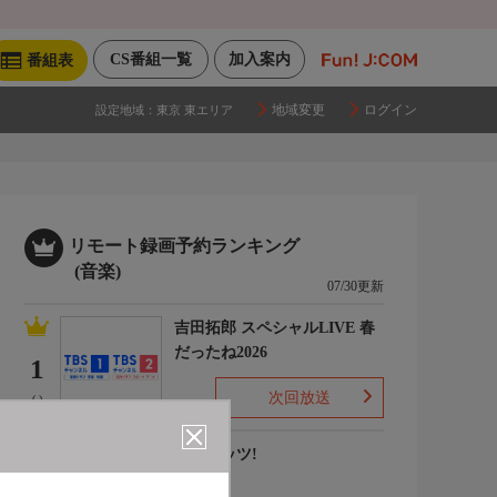
CS番組一覧
加入案内
番組表
地域変更
ログイン
設定地域：
東京 東エリア
リモート録画予約ランキング
(音楽)
07/30更新
吉田拓郎 スペシャルLIVE 春
だったね2026
1
次回放送
(-)
ナウヒッツ!
2