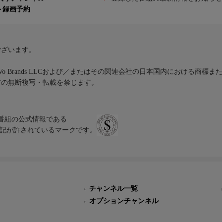
ト録画予約
ございます。
iVo Brands LLCおよび／またはその関連会社の日本国内における商標
材の無断複写・転載を禁じます。
、テレビ番組の公式情報である
スにのみ表記が許されているマークです。
チャンネル一覧
オプションチャンネル