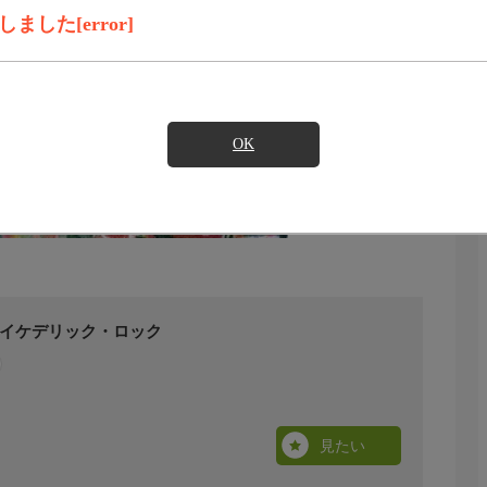
した[error]
OK
国のサイケデリック・ロック
見たい