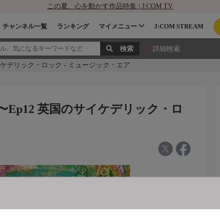
この夏、心を動かす作品特集 | J:COM TV
チャンネル一覧
ランキング
マイメニュー
J:COM STREAM
詳細検索
のサイケデリック・ロック - ミュージック・エア
ds〜Ep12 英国のサイケデリック・ロ