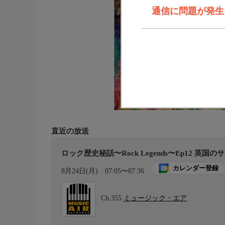
通信に問題が発生しま
直近の放送
ロック歴史秘話〜Rock Legends〜Ep12 英
カレンダー登録
8月24日(月)
07:05〜07:36
Ch.355
ミュージック・エア