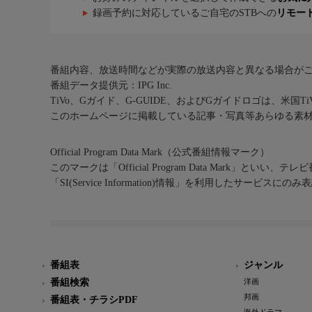
録画予約に対応しているご自宅のSTBへの
リモー
番組内容、放送時間などが実際の放送内容と異なる場合が
番組データ提供元：IPG Inc.
TiVo、Gガイド、G-GUIDE、およびGガイドロゴは、米国T
このホームページに掲載している記事・写真等あらゆる素
Official Program Data Mark（公式番組情報マーク）
このマークは「Official Program Data Mark」といい
「SI(Service Information)情報」を利用したサービ
番組表
ジャンル
番組検索
洋画
邦画
番組表・チラシPDF