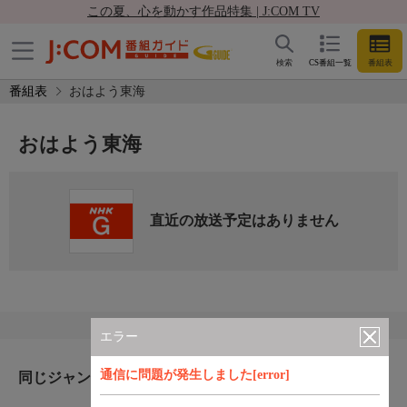
この夏、心を動かす作品特集 | J:COM TV
検索
CS番組一覧
番組表
番組表
おはよう東海
おはよう東海
直近の放送予定はありません
エラー
通信に問題が発生しました[error]
同じジャンルのおすすめ番組