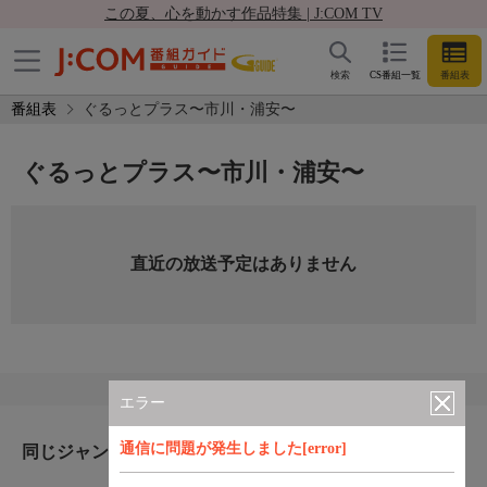
この夏、心を動かす作品特集 | J:COM TV
検索
CS番組一覧
番組表
番組表
ぐるっとプラス〜市川・浦安〜
ぐるっとプラス〜市川・浦安〜
直近の放送予定はありません
エラー
通信に問題が発生しました[error]
同じジャンルのおすすめ番組