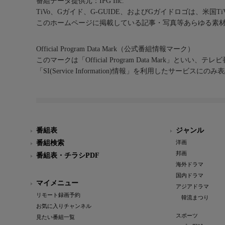
番組データ提供元：IPG Inc.
TiVo、Gガイド、G-GUIDE、およびGガイドロゴは、米国T
このホームページに掲載している記事・写真等あらゆる素
Official Program Data Mark（公式番組情報マーク）
このマークは「Official Program Data Mark」といい
「SI(Service Information)情報」を利用したサービ
番組表
ジャンル
番組検索
洋画
邦画
番組表・チラシPDF
海外ドラマ
国内ドラマ
マイメニュー
アジアドラマ
リモート録画予約
韓流まつり
お気に入りチャンネル
スポーツ
見たい番組一覧