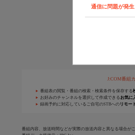
通信に問題が発生しま
J:COM番
番組表の閲覧・番組の検索・検索条件を保存する
お好みのチャンネルを選択して作成できる
お気に
録画予約に対応しているご自宅のSTBへの
リモー
番組内容、放送時間などが実際の放送内容と異なる場合が