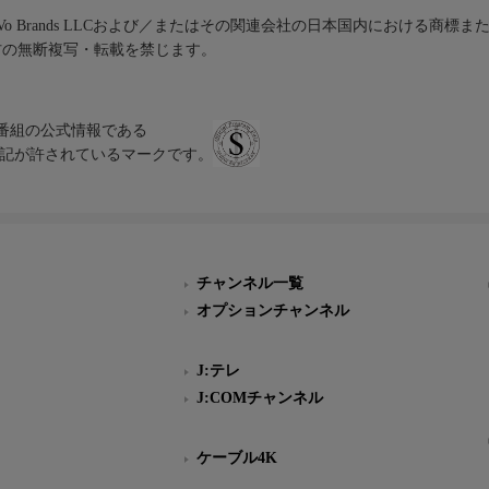
iVo Brands LLCおよび／またはその関連会社の日本国内における商標
材の無断複写・転載を禁じます。
、テレビ番組の公式情報である
スにのみ表記が許されているマークです。
チャンネル一覧
オプションチャンネル
J:テレ
J:COMチャンネル
ケーブル4K