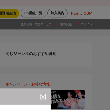
CS番組一覧
加入案内
番組表
地域変更
ログイン
設定地域：
東京 東エリア
同じジャンルのおすすめ番組
キャンペーン・お得な情報