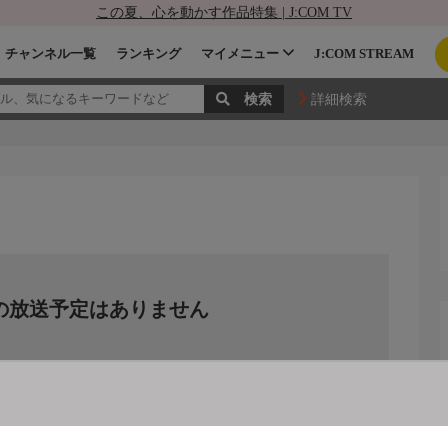
この夏、心を動かす作品特集 | J:COM TV
チャンネル一覧
ランキング
マイメニュー
J:COM STREAM
詳細検索
の放送予定はありません