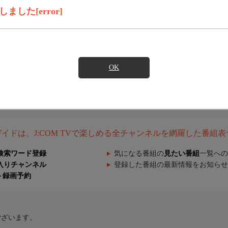
した[error]
OK
組ガイドは、J:COM TVで楽しめる全チャンネルを網羅した番組
検索ワード登録
気になる番組の
見たい番組
一覧への
入りチャンネル
登録した番組の最新情報をお知らせ
ト録画予約
ございます。