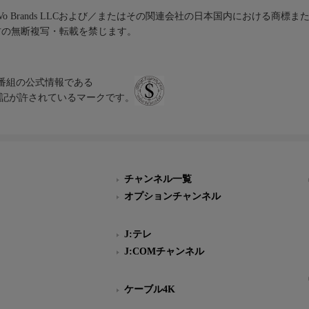
iVo Brands LLCおよび／またはその関連会社の日本国内における商標
材の無断複写・転載を禁じます。
、テレビ番組の公式情報である
スにのみ表記が許されているマークです。
チャンネル一覧
オプションチャンネル
J:テレ
J:COMチャンネル
ケーブル4K