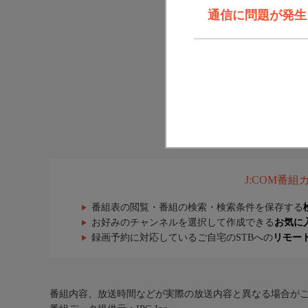
通信に問題が発生しま
J:COM番
番組表の閲覧・番組の検索・検索条件を保存する
お好みのチャンネルを選択して作成できる
お気に
録画予約に対応しているご自宅のSTBへの
リモー
番組内容、放送時間などが実際の放送内容と異なる場合が