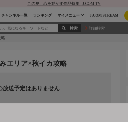
この夏、心を動かす作品特集 | J:COM TV
チャンネル一覧
ランキング
マイメニュー
J:COM STREAM
詳細検索
攻略
しまなみエリア×秋イカ攻略
の放送予定はありません