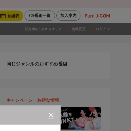
CS番組一覧
加入案内
番組表
地域変更
ログイン
設定地域：
東京 東エリア
同じジャンルのおすすめ番組
キャンペーン・お得な情報