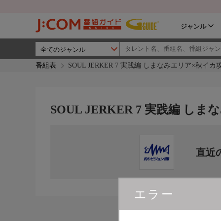
ジャンル
番組表
SOUL JERKER 7 実践編 しまなみエリア×秋イカ
SOUL JERKER 7 実践編 
直近
エラー