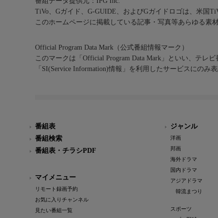
番組データ提供元：IPG Inc.
TiVo、Gガイド、G-GUIDE、およびGガイドロゴは、米国T
このホームページに掲載している記事・写真等あらゆる素
Official Program Data Mark（公式番組情報マーク）
このマークは「Official Program Data Mark」といい
「SI(Service Information)情報」を利用したサービ
番組表
ジャンル
番組検索
洋画
邦画
番組表・チラシPDF
海外ドラマ
国内ドラマ
マイメニュー
アジアドラマ
リモート録画予約
韓流まつり
お気に入りチャンネル
スポーツ
見たい番組一覧