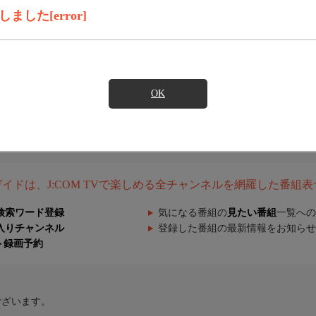
した[error]
OK
組ガイドは、J:COM TVで楽しめる全チャンネルを網羅した番組
検索ワード登録
気になる番組の
見たい番組
一覧への
入りチャンネル
登録した番組の最新情報をお知らせ
ト録画予約
ございます。