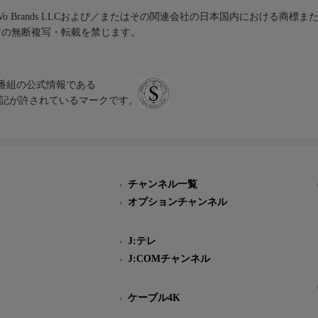
iVo Brands LLCおよび／またはその関連会社の日本国内における商標
材の無断複写・転載を禁じます。
、テレビ番組の公式情報である
スにのみ表記が許されているマークです。
チャンネル一覧
オプションチャンネル
J:テレ
J:COMチャンネル
ケーブル4K