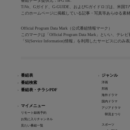
番組データ提供元：IPG Inc.
TiVo、Gガイド、G-GUIDE、およびGガイドロゴは、米国T
このホームページに掲載している記事・写真等あらゆる素
Official Program Data Mark（公式番組情報マーク）
このマークは「Official Program Data Mark」といい
「SI(Service Information)情報」を利用したサービ
番組表
ジャンル
番組検索
洋画
邦画
番組表・チラシPDF
海外ドラマ
国内ドラマ
マイメニュー
アジアドラマ
リモート録画予約
韓流まつり
お気に入りチャンネル
スポーツ
見たい番組一覧