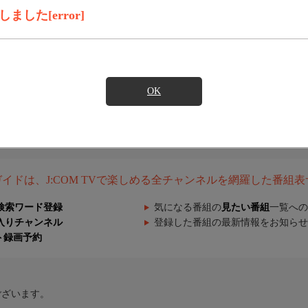
した[error]
OK
組ガイドは、J:COM TVで楽しめる全チャンネルを網羅した番組
検索ワード登録
気になる番組の
見たい番組
一覧への
入りチャンネル
登録した番組の最新情報をお知らせ
ト録画予約
ございます。