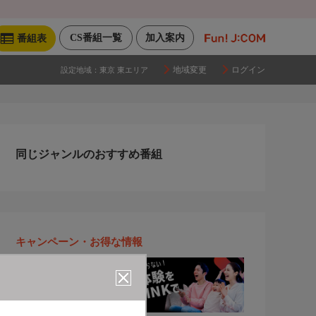
CS番組一覧
加入案内
番組表
地域変更
ログイン
設定地域：
東京 東エリア
同じジャンルのおすすめ番組
キャンペーン・お得な情報