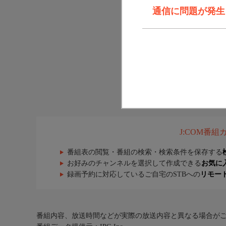
通信に問題が発生しま
J:COM番
番組表の閲覧・番組の検索・検索条件を保存する
お好みのチャンネルを選択して作成できる
お気に
録画予約に対応しているご自宅のSTBへの
リモー
番組内容、放送時間などが実際の放送内容と異なる場合が