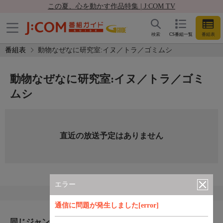
この夏、心を動かす作品特集 | J:COM TV
検索
CS番組一覧
番組表
番組表
動物なぜなに研究室:イヌ／トラ／ゴミムシ
動物なぜなに研究室:イヌ／トラ／ゴミ
ムシ
直近の放送予定はありません
エラー
通信に問題が発生しました[error]
同じジャンルのおすすめ番組