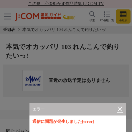
この夏、心を動かす作品特集 | J:COM TV
検索
CS番組一覧
番組表
番組表
本気でオカッパリ 103 れんこんで釣りたいっ!
本気でオカッパリ 103 れんこんで釣り
たいっ!
直近の放送予定はありません
エラー
通信に問題が発生しました[error]
同じジャンルのおすすめ番組